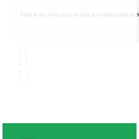
El día de hoy 16 de marzo de 2023, las Organizaciones del 
1
2
3
…
12
→