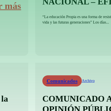
NACIONAL – EF
r más
“La educación Propia es una forma de resisti
vida y las futuras generaciones” Los días...
Comunicados
Archivo
 la
COMUNICADO A
OPINIÓN PÚBLI