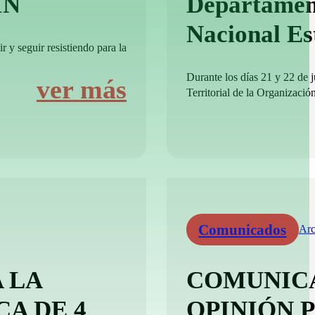
IN
Departamen
Nacional E
r y seguir resistiendo para la
Durante los días 21 y 22 de 
ver más
Territorial de la Organizació
Comunicados
Arc
 LA
COMUNICA
CA DE 4
OPINIÓN 