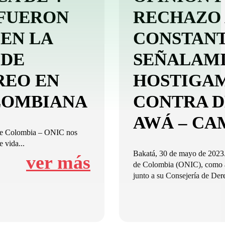
FUERON
RECHAZO 
EN LA
CONSTANT
 DE
SEÑALAMI
REO EN
HOSTIGAM
LOMBIANA
CONTRA D
AWÁ – CA
 de Colombia – ONIC nos
 vida...
Bakatá, 30 de mayo de 2023.
ver más
de Colombia (ONIC), como a
junto a su Consejería de Der