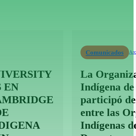
Comunicados
Arc
IVERSITY
La Organiza
 EN
Indígena de
CAMBRIDGE
participó d
DE
entre las O
DIGENA
Indígenas d