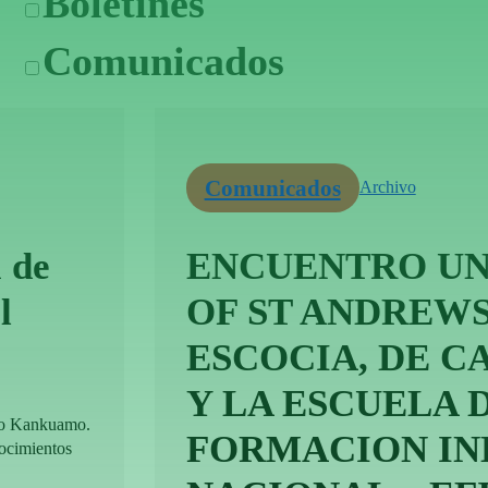
Boletines
Comunicados
Comunicados
Archivo
 de
ENCUENTRO UN
l
OF ST ANDREWS
ESCOCIA, DE 
Y LA ESCUELA 
lo Kankuamo.
FORMACION IN
nocimientos